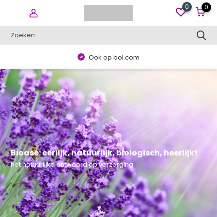
0
0
Alles uit eigen voorraad
Bioase: eerlijk, natuurlijk, biologisch, heerlijk!
het natuurlijke antwoord op verzorging