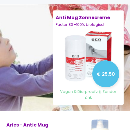
Anti Mug Zonnecreme
Factor 30 -100% biologisch
€ 25,50
Vegan & Dierproefvrij, Zonder
Zink
Aries - Antie Mug