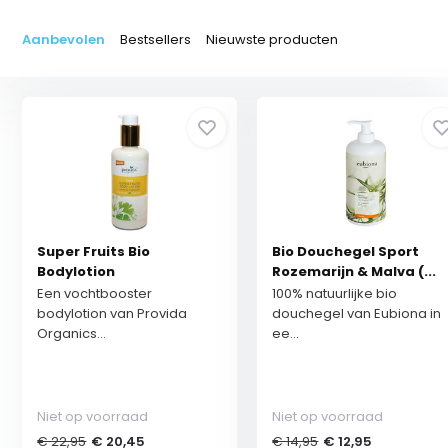
Aanbevolen
Bestsellers
Nieuwste producten
Super Fruits Bio
Bio Douchegel Sport
Bodylotion
Rozemarijn & Malva (...
Een vochtbooster
100% natuurlijke bio
bodylotion van Provida
douchegel van Eubiona in
Organics...
ee...
Niet op voorraad
Niet op voorraad
€ 22,95
€ 20,45
€ 14,95
€ 12,95