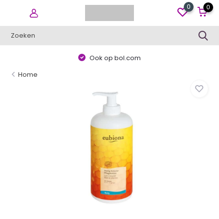
0
0
Ook op bol.com
Home