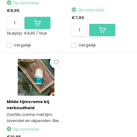
Op voorraad
Op voorraad
€8,95
€7,90
Stukprijs:
€8,95
/
Stuk
Vergelijk
Vergelijk
Milde tijmcreme bij
verkoudheid
Zachte creme met tijm,
lavendel en alpenden. Bie...
Op voorraad
€10,95