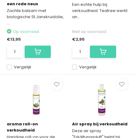
een rode neus
Een echte hulp bij
Zachte balsam met
verkoudheid. Teatree werkt
biologische St.Janskruidolie,
an...
...
Op voorraad
Niet op voorraad
€13,95
€2,95
Vergelijk
Vergelijk
aroma roll-on
Air spray bij verkoudheid
verkoudheid
Deze air spray
Handige roll-on voor de
"Erkältungsduft" helpt bij