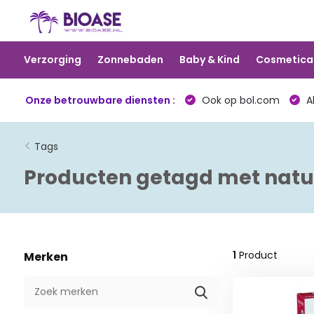
Verzorging
Zonnebaden
Baby & Kind
Cosmetica
Onze betrouwbare diensten :
Ook op bol.com
Al
Tags
Producten getagd met natuu
1
Product
Merken