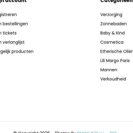
jn account
Categorieën
istreren
Verzorging
n bestellingen
Zonnebaden
n tickets
Baby & Kind
n verlanglijst
Cosmetica
gelijk producten
Etherische Olië
Lili Margo Paris
Mannen
Verkoudheid