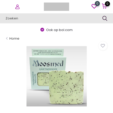
0
0
Ook op bol.com
Home