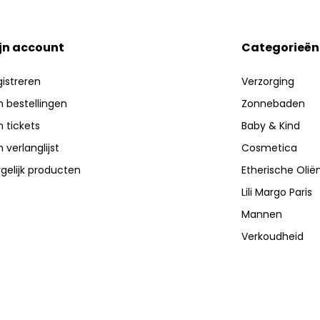
jn account
Categorieën
istreren
Verzorging
n bestellingen
Zonnebaden
n tickets
Baby & Kind
n verlanglijst
Cosmetica
gelijk producten
Etherische Olië
Lili Margo Paris
Mannen
Verkoudheid