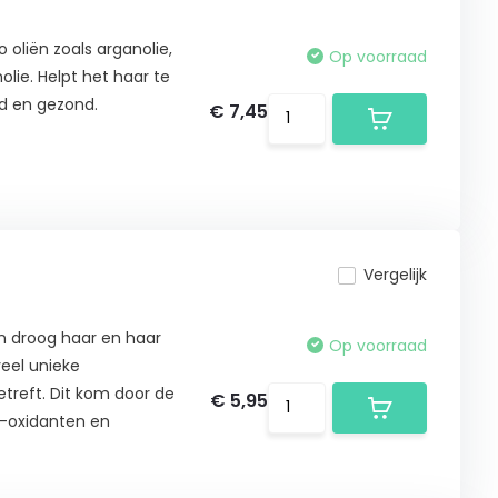
 oliën zoals arganolie,
Op voorraad
molie. Helpt het haar te
nd en gezond.
€ 7,45
Vergelijk
en droog haar en haar
Op voorraad
veel unieke
treft. Dit kom door de
€ 5,95
i-oxidanten en