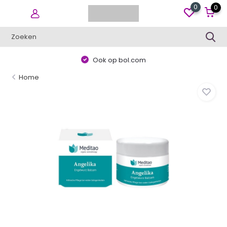
0
0
Ook op bol.com
Home