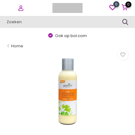
0
0
Ook op bol.com
Home