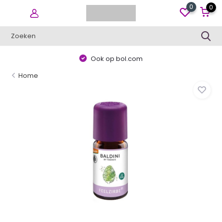
0
0
Ook op bol.com
Home