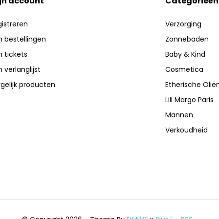
jn account
Categorieën
istreren
Verzorging
n bestellingen
Zonnebaden
n tickets
Baby & Kind
n verlanglijst
Cosmetica
gelijk producten
Etherische Olië
Lili Margo Paris
Mannen
Verkoudheid