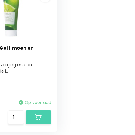
 Gel limoen en
erzorging en een
 i...
Op voorraad