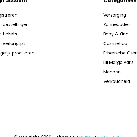
jn account
Categorieën
istreren
Verzorging
n bestellingen
Zonnebaden
n tickets
Baby & Kind
n verlanglijst
Cosmetica
gelijk producten
Etherische Olië
Lili Margo Paris
Mannen
Verkoudheid