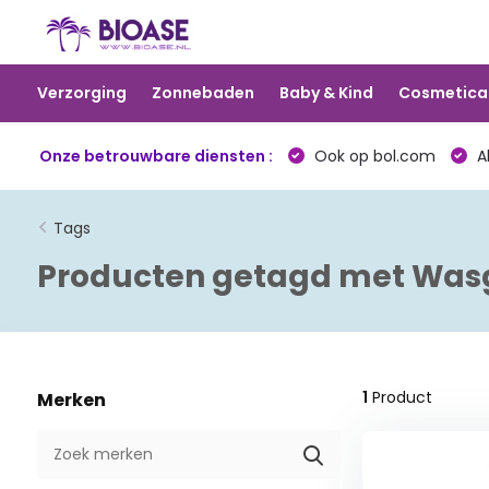
Verzorging
Zonnebaden
Baby & Kind
Cosmetica
Onze betrouwbare diensten :
Ook op bol.com
Al
Tags
Producten getagd met Was
1
Product
Merken