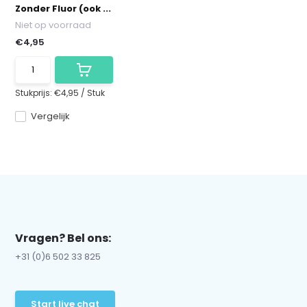
Zonder Fluor (ook ...
Niet op voorraad
€4,95
Stukprijs:
€4,95
/
Stuk
Vergelijk
Vragen? Bel ons:
+31 (0)6 502 33 825
Start live chat