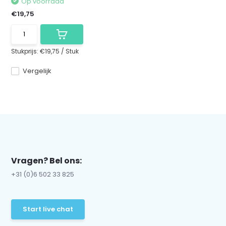
Op voorraad
€19,75
Stukprijs:
€19,75
/
Stuk
Vergelijk
Vragen? Bel ons:
+31 (0)6 502 33 825
Start live chat