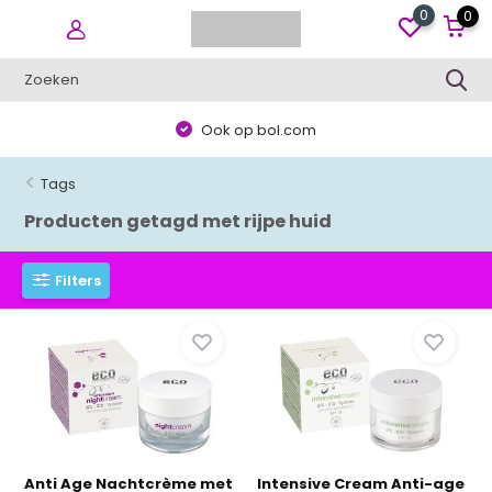
0
0
Ook op bol.com
Tags
Producten getagd met rijpe huid
Filters
Anti Age Nachtcrème met
Intensive Cream Anti-age