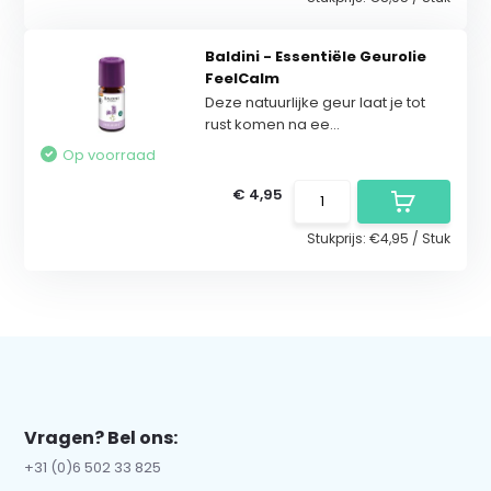
Baldini - Essentiële Geurolie
FeelCalm
Deze natuurlijke geur laat je tot
rust komen na ee...
Op voorraad
€ 4,95
Stukprijs:
€4,95
/
Stuk
Vragen? Bel ons:
+31 (0)6 502 33 825