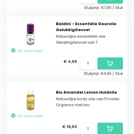
Stukprijs:
€7,95
/
Stuk
Baldini - Essentiële Geurolie
GelukkigGevoel
Natuurlijke essentiële olie
GelukkigGevoel van T...
Op voorraad
€ 4,95
Stukprijs:
€4,95
/
Stuk
Bio Amandel Lemon Huidolie
Natuurlijke body olie van Provida
Organics met bio...
Op voorraad
€ 18,50