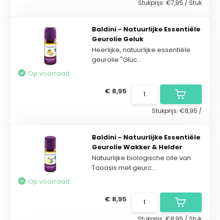
Stukprijs:
€7,95
/
Stuk
Baldini - Natuurlijke Essentiële
Geurolie Geluk
Heerlijke, natuurlijke essentiële
geurolie "Glüc...
Op voorraad
€ 8,95
Stukprijs:
€8,95
/
Baldini - Natuurlijke Essentiële
Geurolie Wakker & Helder
Natuurlijke biologische olie van
Taoasis met geurc...
Op voorraad
€ 8,95
Stukprijs:
€8,95
/
Stuk