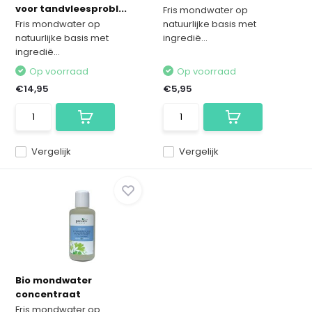
voor tandvleesprobl...
Fris mondwater op
Fris mondwater op
natuurlijke basis met
natuurlijke basis met
ingredië...
ingredië...
Op voorraad
Op voorraad
€14,95
€5,95
Vergelijk
Vergelijk
Bio mondwater
concentraat
Fris mondwater op