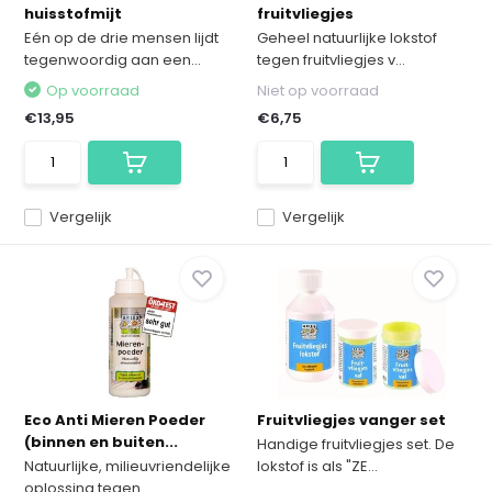
huisstofmijt
fruitvliegjes
Eén op de drie mensen lijdt
Geheel natuurlijke lokstof
tegenwoordig aan een...
tegen fruitvliegjes v...
Op voorraad
Niet op voorraad
€13,95
€6,75
Vergelijk
Vergelijk
Eco Anti Mieren Poeder
Fruitvliegjes vanger set
(binnen en buiten...
Handige fruitvliegjes set. De
Natuurlijke, milieuvriendelijke
lokstof is als "ZE...
oplossing tegen ...