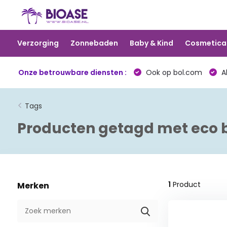
Verzorging
Zonnebaden
Baby & Kind
Cosmetica
Onze betrouwbare diensten :
Ook op bol.com
Al
Tags
Producten getagd met eco b
1
Product
Merken