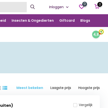
0
0
Inloggen
eid
Insecten & Ongedierten
Giftcard
Blogs
4,8
Meest bekeken
Laagste prijs
Hoogste prijs
Vergelijk
buiten)