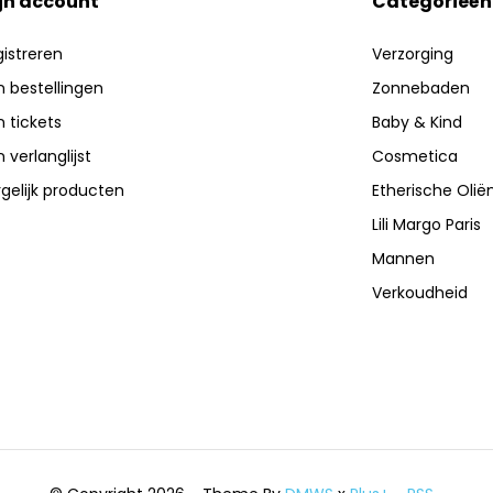
jn account
Categorieën
istreren
Verzorging
n bestellingen
Zonnebaden
n tickets
Baby & Kind
n verlanglijst
Cosmetica
gelijk producten
Etherische Olië
Lili Margo Paris
Mannen
Verkoudheid