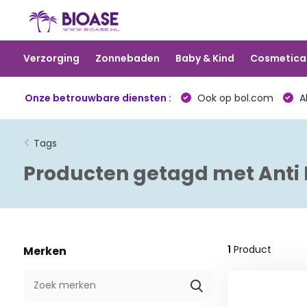
Verzorging
Zonnebaden
Baby & Kind
Cosmetica
Onze betrouwbare diensten :
Ook op bol.com
Al
Tags
Producten getagd met Anti 
1
Product
Merken