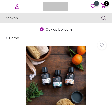
0
0
Ook op bol.com
Home