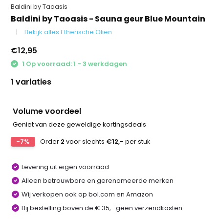
Baldini by Taoasis
Baldini by Taoasis - Sauna geur Blue Mountain
Bekijk alles Etherische Oliën
€12,95
1 Op voorraad: 1 - 3 werkdagen
1 variaties
Volume voordeel
Geniet van deze geweldige kortingsdeals
-7%
Order
2
voor slechts
€12,-
per stuk
Levering uit eigen voorraad
Alleen betrouwbare en gerenomeerde merken
Wij verkopen ook op bol.com en Amazon
Bij bestelling boven de € 35,- geen verzendkosten