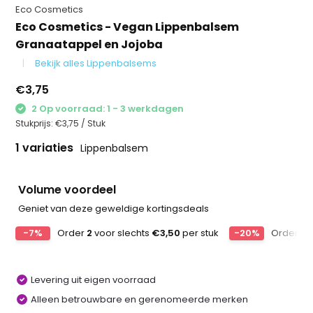
Eco Cosmetics
Eco Cosmetics - Vegan Lippenbalsem
Granaatappel en Jojoba
Bekijk alles Lippenbalsems
€3,75
2 Op voorraad: 1 - 3 werkdagen
Stukprijs:
€3,75
/
Stuk
1 variaties
Lippenbalsem
Volume voordeel
Geniet van deze geweldige kortingsdeals
-7%
Order
2
voor slechts
€3,50
per stuk
-20%
Order
3
v
Levering uit eigen voorraad
Alleen betrouwbare en gerenomeerde merken