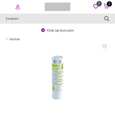
0
0
Ook op bol.com
Home