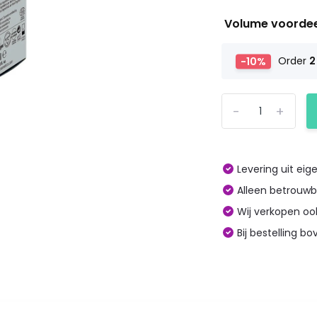
Volume voorde
-10%
Order
2
-
+
Levering uit eig
Alleen betrouw
Wij verkopen o
Bij bestelling 