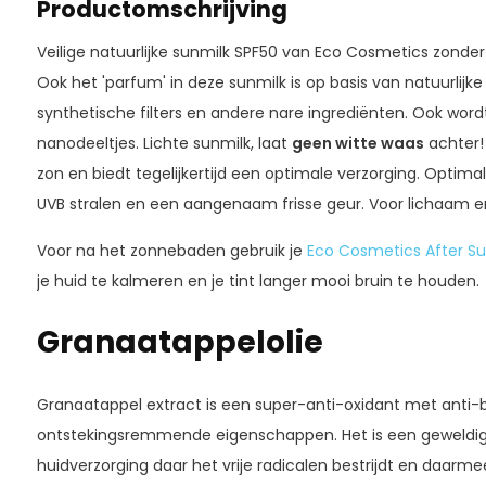
Productomschrijving
Veilige natuurlijke sunmilk SPF50 van Eco Cosmetics zonde
Ook het 'parfum' in deze sunmilk is op basis van natuurlijke
synthetische filters en andere nare ingrediënten. Ook wor
nanodeeltjes. Lichte sunmilk, laat
geen witte waas
achter!
zon en biedt tegelijkertijd een optimale verzorging. Opti
UVB stralen en een aangenaam frisse geur. Voor lichaam e
Voor na het zonnebaden gebruik je
Eco Cosmetics After S
je huid te kalmeren en je tint langer mooi bruin te houden.
Granaatappelolie
Granaatappel extract is een super-anti-oxidant met anti-b
ontstekingsremmende eigenschappen. Het is een geweldig
huidverzorging daar het vrije radicalen bestrijdt en daar