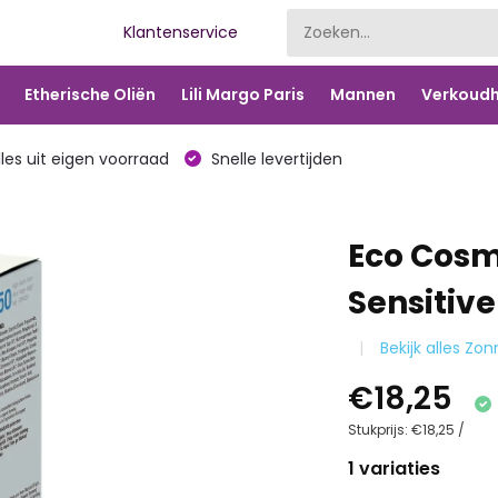
Klantenservice
Etherische Oliën
Lili Margo Paris
Mannen
Verkoudh
les uit eigen voorraad
Snelle levertijden
Eco Cosm
Sensitive
Bekijk alles Zo
€18,25
Stukprijs:
€18,25
/
1 variaties