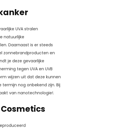
kanker
rlijke UVA stralen
 natuurlijke
n. Daarnaast is er steeds
eel zonnebrandproducten en
dt je deze gevaarlijke
cherming tegen UVA en UVB
vorm wijzen uit dat deze kunnen
termijn nog onbekend zijn. Bij
akt van nanotechnologie!.
 Cosmetics
geproduceerd