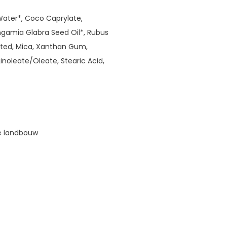
 Water*, Coco Caprylate,
ongamia Glabra Seed Oil*, Rubus
nated, Mica, Xanthan Gum,
Linoleate/Oleate, Stearic Acid,
he landbouw