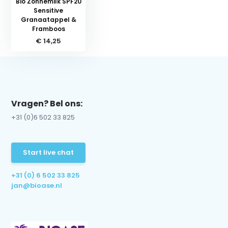
Bio Zonnemilk SPF20
Sensitive
Granaatappel &
Framboos
€ 14,25
Vragen? Bel ons:
+31 (0)6 502 33 825
Start live chat
+31 (0) 6 502 33 825
jan@bioase.nl