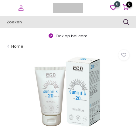
0
0
Ook op bol.com
Home