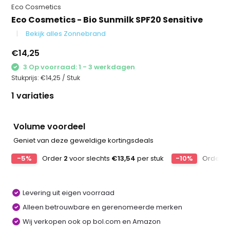
Eco Cosmetics
Eco Cosmetics - Bio Sunmilk SPF20 Sensitive
Bekijk alles Zonnebrand
€14,25
3 Op voorraad: 1 - 3 werkdagen
Stukprijs:
€14,25
/
Stuk
1 variaties
Volume voordeel
Geniet van deze geweldige kortingsdeals
-5%
Order
2
voor slechts
€13,54
per stuk
-10%
Order
3
Levering uit eigen voorraad
Alleen betrouwbare en gerenomeerde merken
Wij verkopen ook op bol.com en Amazon