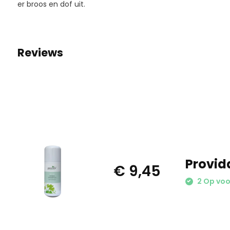
er broos en dof uit.
Reviews
Provid
€ 9,45
2 Op voo