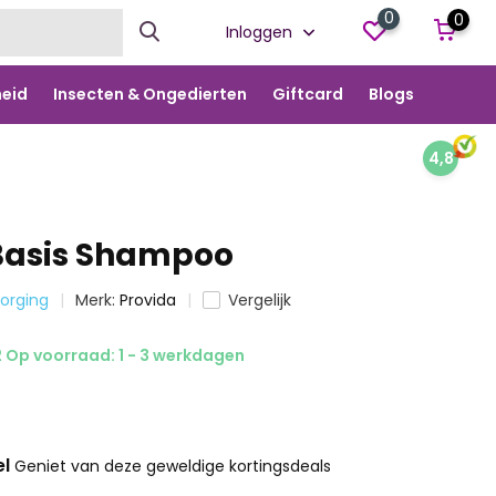
0
0
Inloggen
eid
Insecten & Ongedierten
Giftcard
Blogs
4,8
Basis Shampoo
zorging
Merk:
Provida
Vergelijk
 Op voorraad: 1 - 3 werkdagen
el
Geniet van deze geweldige kortingsdeals