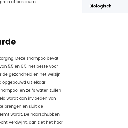
tgrain of basilicum
Biologisch
arde
erzorging. Deze shampoo bevat
an 5.5 en 6.5, het beste voor
r de gezondheid en het welzijn
k opgebouwd uit elkaar
hampoo, en zelfs water, zullen
ld wordt aan invloeden van
te brengen en sluit de
ermt wordt. De haarschubben
ht verdwijnt, dan ziet het haar