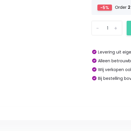
-5%
Order
2
-
+
Levering uit eig
Alleen betrouw
Wij verkopen o
Bij bestelling 