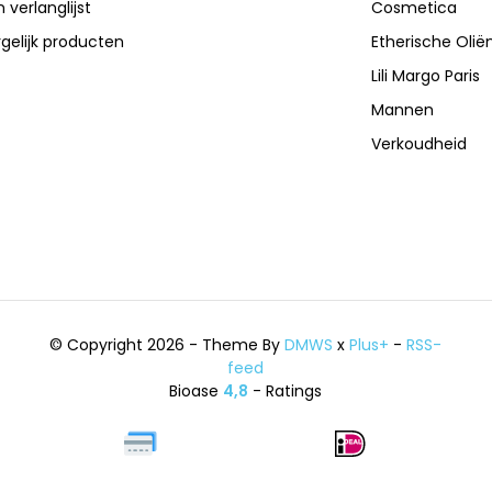
n verlanglijst
Cosmetica
gelijk producten
Etherische Olië
Lili Margo Paris
Mannen
Verkoudheid
© Copyright 2026 - Theme By
DMWS
x
Plus+
-
RSS-
feed
Bioase
4,8
- Ratings