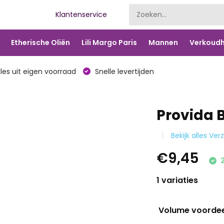
Klantenservice
Etherische Oliën
Lili Margo Paris
Mannen
Verkoudh
les uit eigen voorraad
Snelle levertijden
Provida 
Bekijk alles Ver
€9,45
2
1 variaties
Volume voorde