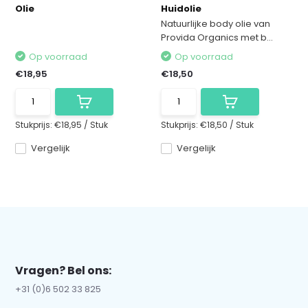
Olie
Huidolie
Natuurlijke body olie van
Provida Organics met b...
Op voorraad
Op voorraad
€18,95
€18,50
Stukprijs:
€18,95
/
Stuk
Stukprijs:
€18,50
/
Stuk
Vergelijk
Vergelijk
Vragen? Bel ons:
+31 (0)6 502 33 825