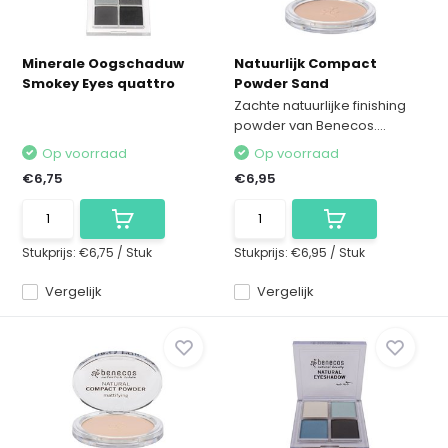
Minerale Oogschaduw
Natuurlijk Compact
Smokey Eyes quattro
Powder Sand
Zachte natuurlijke finishing
powder van Benecos....
Op voorraad
Op voorraad
€6,75
€6,95
Stukprijs:
€6,75
/
Stuk
Stukprijs:
€6,95
/
Stuk
Vergelijk
Vergelijk